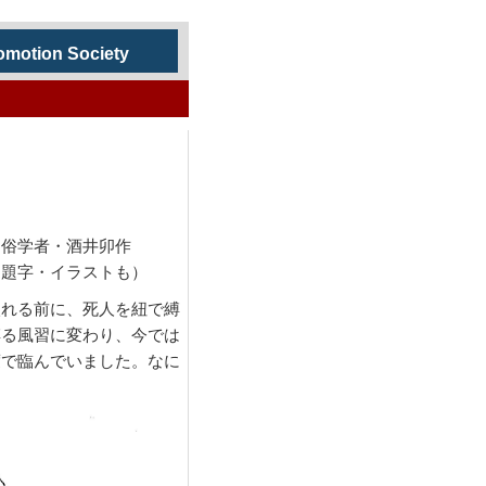
otion Society
井卯作
トも）
れる前に、死人を紐で縛
縛る風習に変わり、今では
度で臨んでいました。なに