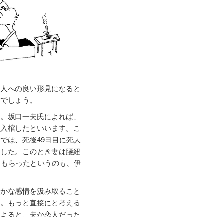
く人への良い形見になると
きでしょう。
。坂口一夫氏によれば、
て入棺したといいます。こ
では、死後49日目に死人
ました。このとき妻は腰紐
てもらったというのも、伊
かな感情を汲み取ること
い。もっと直接にと考える
によると、夫か恋人だった