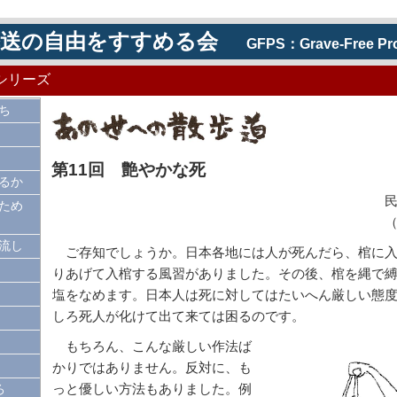
葬送の自由をすすめる会
GFPS：Grave-Free Prom
シリーズ
ち
第11回 艶やかな死
るか
民俗学者・酒
ため
（題字・イラス
流し
ご存知でしょうか。日本各地には人が死んだら、棺に入
りあげて入棺する風習がありました。その後、棺を縄で
塩をなめます。日本人は死に対してはたいへん厳しい態
しろ死人が化けて出て来ては困るのです。
もちろん、こんな厳しい作法ば
かりではありません。反対に、も
っと優しい方法もありました。例
ろ