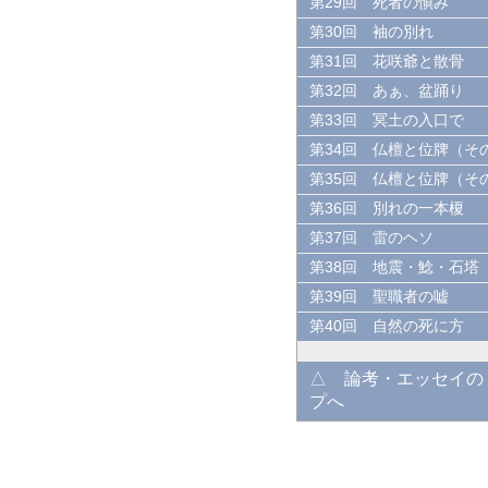
第29回 死者の愼み
第30回 袖の別れ
第31回 花咲爺と散骨
第32回 あぁ、盆踊り
第33回 冥土の入口で
第34回 仏檀と位牌（そ
第35回 仏檀と位牌（そ
第36回 別れの一本榎
第37回 雷のヘソ
第38回 地震・鯰・石塔
第39回 聖職者の嘘
第40回 自然の死に方
△ 論考・エッセイの
プへ