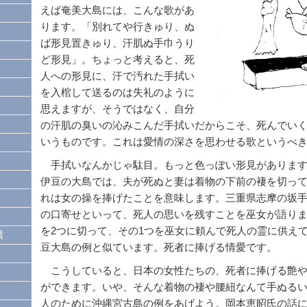
えば奄美大島には、こんな歌があ
ります。「別れてや行きゅり、ぬ
ば形見置きゅり、汗肌ぬ手巾うり
ど形見」。ちょっと考えると、死
人への形見に、汗で汚れた手拭い
を入棺して送るのは失礼のように
思えますが、そうではなく、自分
の汗肌の臭いの沁みこんだ手拭いだからこそ、死んでい
いうものです。これは愛情の深さを思わせる歌というべ
手拭いなんかじゃ駄目。もっと色っぽい形見があります
伊豆の大島では、夫が死ぬと妻は着物の下前の褄を切っ
れは女の操を捧げたことを意味します。三重県志摩の坂手
の口寄せといって、死人の思いを残すことを巫女が語り
を2つに切って、その1つを巫女に頼んで死人の霊に供え
賃
豆大島の例と似ています。死者に捧げる情愛です。
こうしていると、日本の女性たちの、死者に捧げる艶や
ができます。いや、そんな着物の褄や腰紐なんて手ぬる
人のために沖縄宮古島の例をあげよう。岡本恵昭氏の話