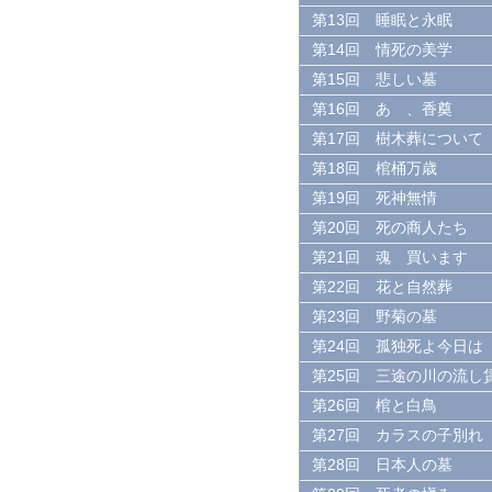
第13回 睡眠と永眠
第14回 情死の美学
第15回 悲しい墓
第16回 あゝ、香奠
第17回 樹木葬について
第18回 棺桶万歳
第19回 死神無情
第20回 死の商人たち
第21回 魂 買います
第22回 花と自然葬
第23回 野菊の墓
第24回 孤独死よ今日は
第25回 三途の川の流し
第26回 棺と白鳥
第27回 カラスの子別れ
第28回 日本人の墓