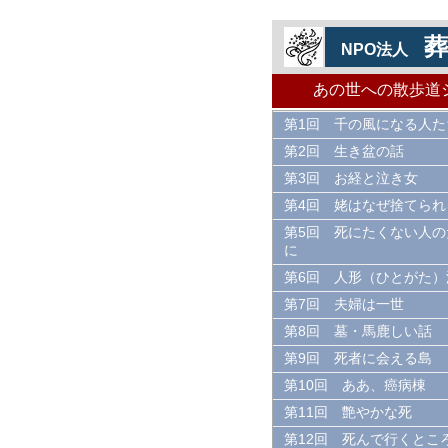
NPO法人
あの世への散歩道
第1回 千の風になる人た
第2回 生き盆の話
第3回 お経と泣き女
第4回 姥はなぜ捨てられ
第5回 死にたくない人の
に
第6回 人形（ひとがた）
第7回 夫婦は一世
第8回 墓・馬鹿しい話
第9回 死者に会える島
第10回 ああ、癌病棟
第11回 艶やかな死
第12回 死んで行くとこ