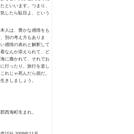
ったといいます。つまり、
浮気したら駄目よ、という
本人は、豊かな感情をも
で、別の考え方もありま
しい感情の表れと解釈して
下着なんか添えられて、ど
て海に撒かれて、それでお
居に行ったり、旅行を楽し
。これじゃ死んだら損だ。
長生きしましょう。
杵郡西海町生まれ。
社 2009年11月