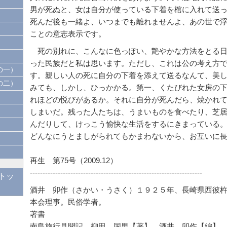
男が死ぬと、女は自分が使っている下着を棺に入れて送
死んだ後も一緒よ、いつまでも離れませんよ、あの世で
ことの意志表示です。
死の別れに、こんなに色っぽい、艶やかな方法をとる日
った民族だと私は思います。ただし、これは公の考え方
の一）
す。親しい人の死に自分の下着を添えて送るなんて、美
の二）
みても、しかし、ひっかかる。第一、くたびれた女房の
れほどの悦びがあるか。それに自分が死んだら、焼かれ
しまいだ。残った人たちは、うまいものを食べたり、芝
んだりして、けっこう愉快な生活をするにきまっている
どんなにうとましがられてもかまわないから、お互いに
再生 第75号（2009.12）
--------------------------------------------------------------------
トッ
酒井 卯作（さかい・うさく）１９２５年、長崎県西彼
本会理事。民俗学者。
著書
南島旅行見聞記 柳田 国男【著】 酒井 卯作【編】 森話