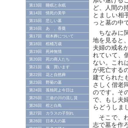
添い遂げる
第13回 睡眠と永眠
ど、人間の
第14回 情死の美学
とましい相
第15回 悲しい墓
っと墓の中
第16回 あゝ、香奠
ちなみに関
第17回 樹木葬について
地を見ると
第18回 棺桶万歳
夫婦の戒名
第19回 死神無情
れていて、
第20回 死の商人たち
ない。これ
第21回 魂 買います
が死亡する
第22回 花と自然葬
建てられた
第23回 野菊の墓
さしく偕老
第24回 孤独死よ今日は
のです。そ
第25回 三途の川の流し賃
で、もし夫
第26回 棺と白鳥
らどうしま
第27回 カラスの子別れ
そこで、わ
第28回 日本人の墓
志で墓を作