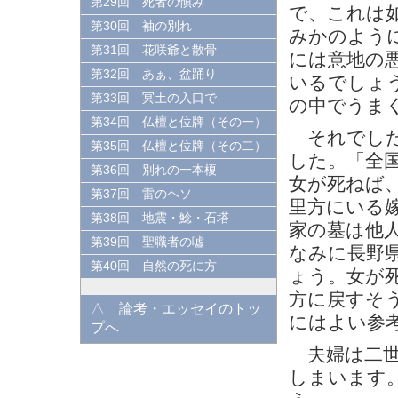
第29回 死者の愼み
で、これは
第30回 袖の別れ
みかのよう
第31回 花咲爺と散骨
には意地の
第32回 あぁ、盆踊り
いるでしょ
第33回 冥土の入口で
の中でうま
第34回 仏檀と位牌（その一）
それでした
第35回 仏檀と位牌（その二）
した。「全
第36回 別れの一本榎
女が死ねば
第37回 雷のヘソ
里方にいる
第38回 地震・鯰・石塔
家の墓は他
第39回 聖職者の嘘
なみに長野
第40回 自然の死に方
ょう。女が
方に戻すそ
△ 論考・エッセイのトッ
にはよい参
プへ
夫婦は二世
しまいます