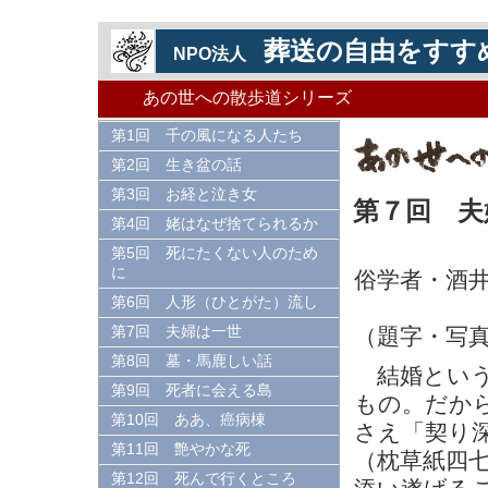
葬送の自由をすす
NPO法人
あの世への散歩道シリーズ
第1回 千の風になる人たち
第2回 生き盆の話
第3回 お経と泣き女
第７回 夫
第4回 姥はなぜ捨てられるか
第5回 死にたくない人のため
に
俗学者・酒
第6回 人形（ひとがた）流し
（題字・写
第7回 夫婦は一世
第8回 墓・馬鹿しい話
結婚という
第9回 死者に会える島
もの。だか
第10回 ああ、癌病棟
さえ「契り
第11回 艶やかな死
（枕草紙四
第12回 死んで行くところ