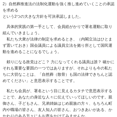
2）自然葬推進法の法制化運動を強く推し進めていくことの承認
を求める
という2つの大きな方針を可決承認しました。
具体的実践の第一手として、会員総がかりで署名運動に取り
組んでいきましょう。
私たち大衆が法律の制定を求めるとき、（内閣立法はひとま
ず置いておき）国会議員による議員立法を拠り所として国民運
動を進めることになるでしょう。
頼りになる政党はどこ？ 力になってくれる議員は誰？ 確かに
それも重要な要因の一つではありますが、それよりも今の私た
ちに大切なことは、「自然葬（散骨）も国の法律できちんと認
めてください」と意思表示することです。
私たち会員が、署名という目に見えるカタチで意思表示する
ことで、あなたの身近な人々に伝えていってほしいのです。親
御さん、子どもさん、兄弟姉妹はじめ親族の方々、もちろん町
内や職場の皆さん、友人知人の皆さん、おつきあいがある、か
かわりのある方々にもお声をかけてみませんか。