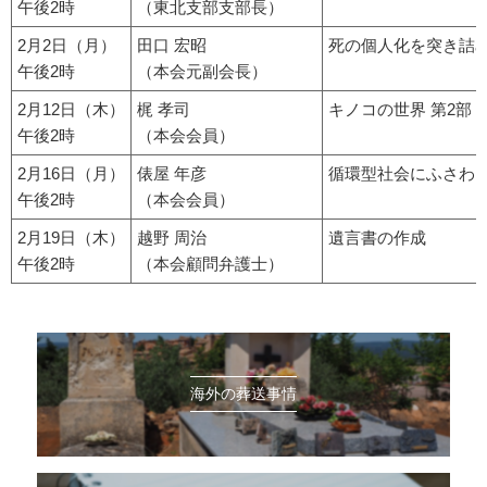
午後2時
（東北支部支部長）
2月2日（月）
田口 宏昭
死の個人化を突き詰
午後2時
（本会元副会長）
2月12日（木）
梶 孝司
キノコの世界 第2部
午後2時
（本会会員）
2月16日（月）
俵屋 年彦
循環型社会にふさわ
午後2時
（本会会員）
2月19日（木）
越野 周治
遺言書の作成
午後2時
（本会顧問弁護士）
海外の葬送事情