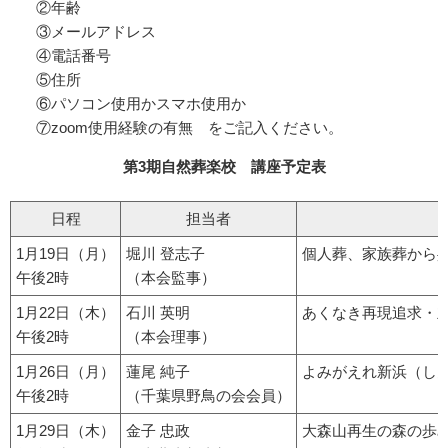
②年齢
③メールアドレス
④電話番号
⑤住所
⑥パソコン使用かスマホ使用か
⑦zoom使用経験の有無 をご記入ください。
第3期自然葬楽校 講座予定表
日程
担当者
1月19日（月）
堀川 登志子
個人葬、家族葬から
午後2時
（本会監事）
1月22日（木）
石川 英明
あくなき再現追求・
午後2時
（本会理事）
1月26日（月）
蓮尾 純子
よみがえれ新浜（し
午後2時
（千葉県野鳥の会会員）
1月29日（木）
金子 忠政
大森山再生の森の歩