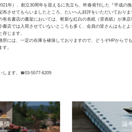
2021年）、創立30周年を迎えるに先立ち、昨春発刊した『平成の
配布させてもらいましたところ、たいへん好評をいただいておりま
の有名書店の書架においては、斬新な紅白の表紙（背表紙）が来店
小書店では入荷させていないところも多く、会員の皆さんはもとよ
と存じます。
務所には、一定の在庫を確保しておりますので、どうぞHPからで
ます。
いします。☎
03-5577-6209
事情
論